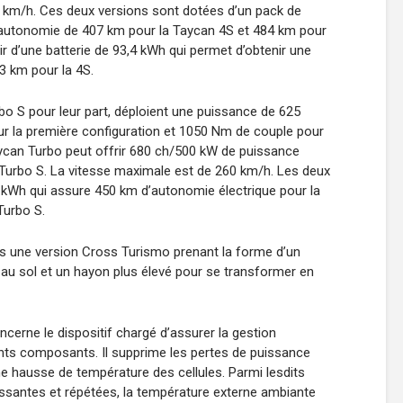
50 km/h. Ces deux versions sont dotées d’un pack de
 autonomie de 407 km pour la Taycan 4S et 484 km pour
r d’une batterie de 93,4 kWh qui permet d’obtenir une
3 km pour la 4S.
bo S pour leur part, déploient une puissance de 625
 la première configuration et 1050 Nm de couple pour
aycan Turbo peut offrir 680 ch/500 kW de puissance
Turbo S. La vitesse maximale est de 260 km/h. Les deux
4 kWh qui assure 450 km d’autonomie électrique pour la
Turbo S.
ns une version Cross Turismo prenant la forme d’un
au sol et un hayon plus élevé pour se transformer en
ncerne le dispositif chargé d’assurer la gestion
rents composants. Il supprime les pertes de puissance
ne hausse de température des cellules. Parmi lesdits
uissantes et répétées, la température externe ambiante