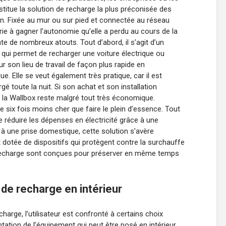
stitue la solution de recharge la plus préconisée des
n. Fixée au mur ou sur pied et connectée au réseau
terie à gagner l’autonomie qu’elle a perdu au cours de la
e de nombreux atouts. Tout d’abord, il s’agit d’un
 qui permet de recharger une voiture électrique ou
r son lieu de travail de façon plus rapide en
 Elle se veut également très pratique, car il est
gé toute la nuit. Si son achat et son installation
 la Wallbox reste malgré tout très économique.
e six fois moins cher que faire le plein d’essence. Tout
e réduire les dépenses en électricité grâce à une
 à une prise domestique, cette solution s’avère
t dotée de dispositifs qui protègent contre la surchauffe
a recharge sont conçues pour préserver en même temps
e de recharge en intérieur
charge, l’utilisateur est confronté à certains choix
ation de l’équipement qui peut être posé en intérieur