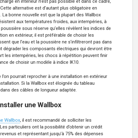
recharge en intérieur n’est pas possible et dans ce cadre,
 Cette alternative est d’autant plus obligatoire en
 La bonne nouvelle est que la plupart des Wallbox
sistent aux températures froides, aux intempéries, à
la poussière sous réserve qu’elles révèlent les indices de
ion en extérieur, il est préférable de choisir les
sent que l’eau et la poussière ne s’infiltreront pas dans
t dégrader les composants électriques qui devront être
les intempéries, les chocs à répétition peuvent finir
tance de choisir un modèle à indice IK10.
l’on pourrait reprocher à une installation en extérieur
installation. Si la Wallbox est éloignée du tableau
ir dans des câbles de longueur adaptée.
installer une Wallbox
une Wallbox
, il est recommandé de solliciter les
Les particuliers ont la possibilité d’obtenir un crédit
e revenus et représentant jusqu’à 75% des dépenses