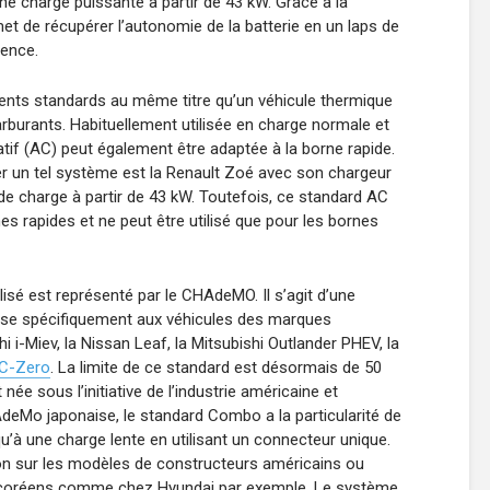
une charge puissante à partir de 43 kW. Grâce à la
et de récupérer l’autonomie de la batterie en un laps de
rence.
rents standards au même titre qu’un véhicule thermique
rburants. Habituellement utilisée en charge normale et
atif (AC) peut également être adaptée à la borne rapide.
r un tel système est la Renault Zoé avec son chargeur
e charge à partir de 43 kW. Toutefois, ce standard AC
es rapides et ne peut être utilisé que pour les bornes
isé est représenté par le CHAdeMO. Il s’agit d’une
esse spécifiquement aux véhicules des marques
i-Miev, la Nissan Leaf, la Mitsubishi Outlander PHEV, la
 C-Zero
. La limite de ce standard est désormais de 50
ée sous l’initiative de l’industrie américaine et
eMo japonaise, le standard Combo a la particularité de
u’à une charge lente en utilisant un connecteur unique.
n sur les modèles de constructeurs américains ou
-coréens comme chez Hyundai par exemple. Le système