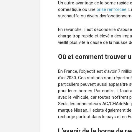
Un autre avantage de la borne rapide e
domestique ou une
prise renforcée
. L
surchauffe ou divers dysfonctionnem
En revanche, il est déconseillé d’abuse
charge trop rapide et élevé a des imp
vieillit plus vite à cause de la hausse 
Où et comment trouver u
En France, l’objectif est d’avoir 7 mill
d’ici 2030. Ces stations sont répertori
particuliers peuvent aussi apparaître 
pour leurs bornes. Par contre, il faud
avec le véhicule, car toutes n’offren
Seuls les connecteurs AC/CHAdeMo par
marque Nissan. Il existe également de
recharge partout dans le pays et en E
L’avenir de la borne de r