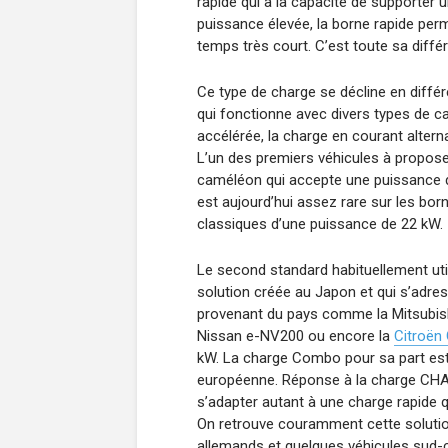
rapide qui a la capacité de supporter 
puissance élevée, la borne rapide perm
temps très court. C’est toute sa diffé
Ce type de charge se décline en diffé
qui fonctionne avec divers types de ca
accélérée, la charge en courant altern
L’un des premiers véhicules à propose
caméléon qui accepte une puissance d
est aujourd’hui assez rare sur les born
classiques d’une puissance de 22 kW.
Le second standard habituellement util
solution créée au Japon et qui s’adr
provenant du pays comme la Mitsubishi 
Nissan e-NV200 ou encore la
Citroën
kW. La charge Combo pour sa part est n
européenne. Réponse à la charge CHAd
s’adapter autant à une charge rapide q
On retrouve couramment cette solutio
allemands et quelques véhicules sud