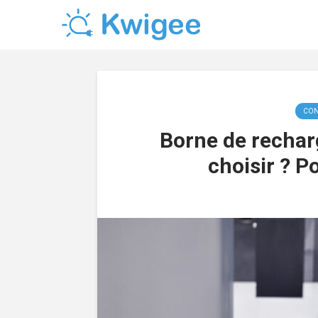
CON
Borne de recharg
choisir ? P