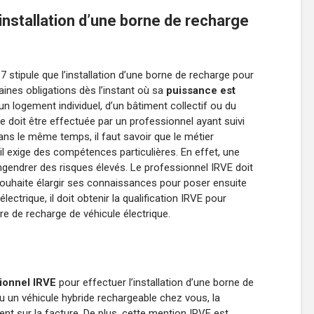
 l’installation d’une borne de recharge
7 stipule que l’installation d’une borne de recharge pour
aines obligations dès l’instant où sa
puissance est
d’un logement individuel, d’un bâtiment collectif ou du
ne doit être effectuée par un professionnel ayant suivi
ans le même temps, il faut savoir que le métier
r il exige des compétences particulières. En effet, une
 engendrer des risques élevés. Le professionnel IRVE doit
l souhaite élargir ses connaissances pour poser ensuite
ectrique, il doit obtenir la qualification IRVE pour
ure de recharge de véhicule électrique.
ionnel IRVE
pour effectuer l’installation d’une borne de
u un véhicule hybride rechargeable chez vous, la
ent sur la facture. De plus, cette mention IRVE est